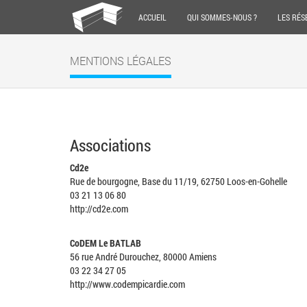
ACCUEIL
QUI SOMMES-NOUS ?
LES RÉS
MENTIONS LÉGALES
Associations
Cd2e
Rue de bourgogne, Base du 11/19, 62750 Loos-en-Gohelle
03 21 13 06 80
http://cd2e.com
CoDEM Le BATLAB
56 rue André Durouchez, 80000 Amiens
03 22 34 27 05
http://www.codempicardie.com